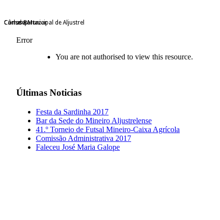
Câmara Municipal de Aljustrel
Consdep
Carlos Bartazar
Error
You are not authorised to view this resource.
Últimas
Noticias
Festa da Sardinha 2017
Bar da Sede do Mineiro Aljustrelense
41.º Torneio de Futsal Mineiro-Caixa Agrícola
Comissão Administrativa 2017
Faleceu José Maria Galope