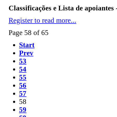
Classificações e Lista de apoiantes -
Register to read more...
Page 58 of 65
Start
Prev
53
54
55
56
57
58
59