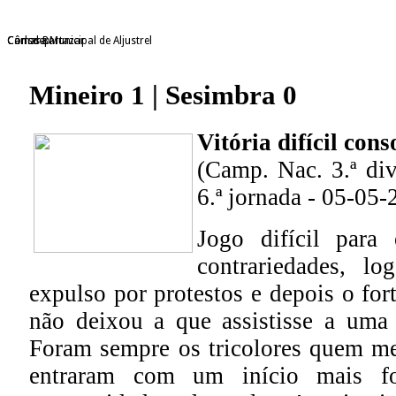
Câmara Municipal de Aljustrel
Consdep
Carlos Bartazar
Mineiro 1 | Sesimbra 0
Vitória difícil con
(Camp. Nac. 3.ª divi
6.ª jornada - 05-05-
Jogo difícil para
contrariedades, 
expulso por protestos e depois o fort
não deixou a que assistisse a uma 
Foram sempre os tricolores quem me
entraram com um início mais f