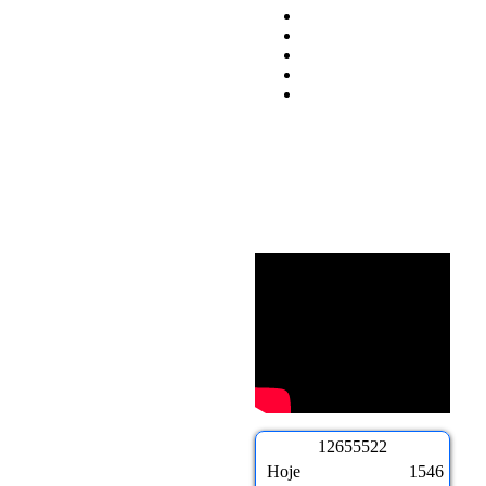
1
2
6
5
5
5
2
2
Hoje
1546