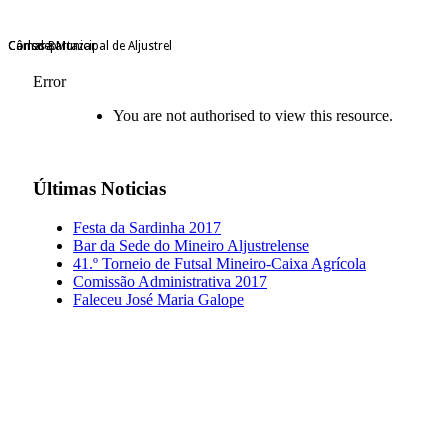
Câmara Municipal de Aljustrel
Consdep
Carlos Bartazar
Error
You are not authorised to view this resource.
Últimas
Noticias
Festa da Sardinha 2017
Bar da Sede do Mineiro Aljustrelense
41.º Torneio de Futsal Mineiro-Caixa Agrícola
Comissão Administrativa 2017
Faleceu José Maria Galope